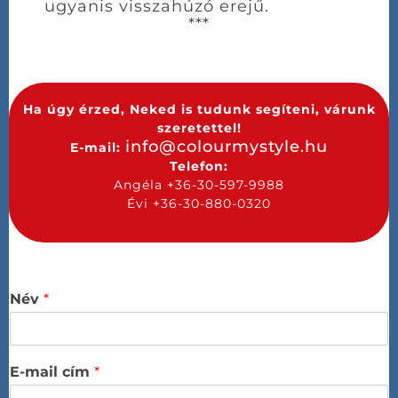
ugyanis visszahúzó erejű.
***
Ha úgy érzed, Neked is tudunk segíteni, várunk
szeretettel!
info@colourmystyle.hu
E-mail:
Telefon:
Angéla +36-30-597-9988
Évi +36-30-880-0320
Név
*
E-mail cím
*