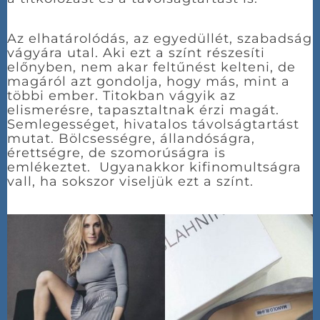
Az elhatárolódás, az egyedüllét, szabadság
vágyára utal. Aki ezt a színt részesíti
előnyben, nem akar feltűnést kelteni, de
magáról azt gondolja, hogy más, mint a
többi ember. Titokban vágyik az
elismerésre, tapasztaltnak érzi magát.
Semlegességet, hivatalos távolságtartást
mutat. Bölcsességre, állandóságra,
érettségre, de szomorúságra is
emlékeztet. Ugyanakkor kifinomultságra
vall, ha sokszor viseljük ezt a színt.