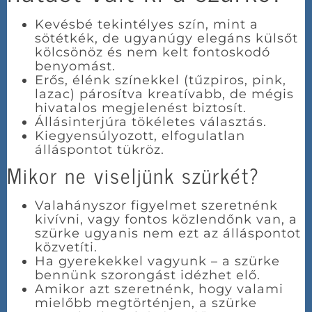
Kevésbé tekintélyes szín, mint a
sötétkék, de ugyanúgy elegáns külsőt
kölcsönöz és nem kelt fontoskodó
benyomást.
Erős, élénk színekkel (tűzpiros, pink,
lazac) párosítva kreatívabb, de mégis
hivatalos megjelenést biztosít.
Állásinterjúra tökéletes választás.
Kiegyensúlyozott, elfogulatlan
álláspontot tükröz.
Mikor ne viseljünk szürkét?
Valahányszor figyelmet szeretnénk
kivívni, vagy fontos közlendőnk van, a
szürke ugyanis nem ezt az álláspontot
közvetíti.
Ha gyerekekkel vagyunk – a szürke
bennünk szorongást idézhet elő.
Amikor azt szeretnénk, hogy valami
mielőbb megtörténjen, a szürke