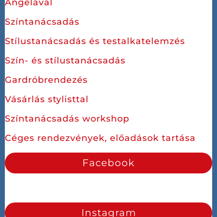
Angélával
Színtanácsadás
Stílustanácsadás és testalkatelemzés
Szín- és stílustanácsadás
Gardróbrendezés
Vásárlás stylisttal
Színtanácsadás workshop
Céges rendezvények, előadások tartása
Facebook
Instagram