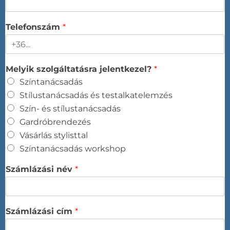
Telefonszám
*
Melyik szolgáltatásra jelentkezel?
*
Színtanácsadás​
Stílustanácsadás és testalkatelemzés​
Szín- és stílustanácsadás​
Gardróbrendezés​
Vásárlás stylisttal​
Színtanácsadás workshop​
Számlázási név
*
Számlázási cím
*