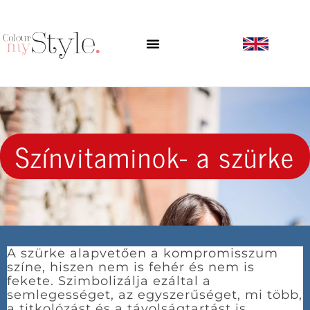
Színvitaminok- a szürke
A szürke alapvetően a kompromisszum
színe, hiszen nem is fehér és nem is
fekete. Szimbolizálja ezáltal a
semlegességet, az egyszerűséget, mi több,
a titkolózást és a távolságtartást is.