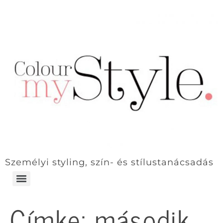
Személyi styling, szín- és stílustanácsadás
Címke:
második
Exkluzív stíluscsomag dr. Ragány Angélával