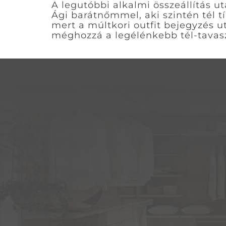
A legutóbbi alkalmi összeállítás 
Ági barátnőmmel, aki szintén tél tí
mert a múltkori outfit bejegyzés u
méghozzá a legélénkebb tél-tavasz