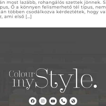
után most lazább, rohangálós szettek jönnek.
pus, Ő a könnyen felismerhető tél típus, nem 
tán többen csodálkozva kérdeztétek, hogy val
, ami első […]