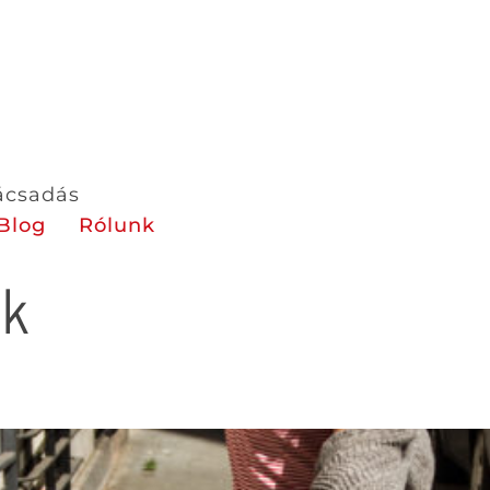
nácsadás
Blog
Rólunk
ik