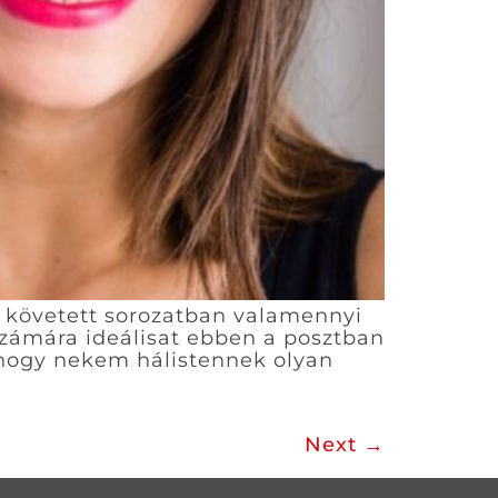
a követett sorozatban valamennyi
 számára ideálisat ebben a posztban
 hogy nekem hálistennek olyan
Next
→