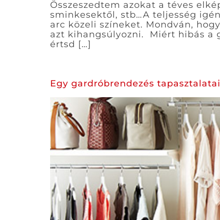
Összeszedtem azokat a téves elkép
sminkesektől, stb…A teljesség igé
arc közeli színeket. Mondván, hogy
azt kihangsúlyozni. Miért hibás a
értsd […]
Egy gardróbrendezés tapasztalata