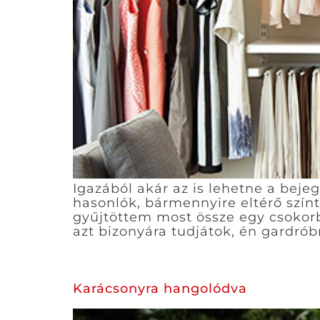
Igazából akár az is lehetne a bej
hasonlók, bármennyire eltérő színt
gyűjtöttem most össze egy csokorba
azt bizonyára tudjátok, én gardrób
Karácsonyra hangolódva