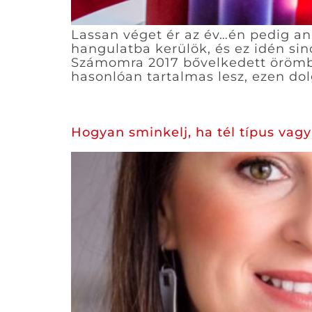
Lassan véget ér az év…én pedig an
hangulatba kerülök, és ez idén s
Számomra 2017 bővelkedett örömben
hasonlóan tartalmas lesz, ezen d
Hogyan sminkelj, ha tél típus vag