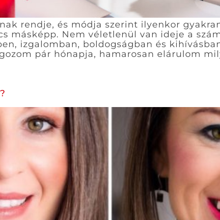
nak rendje, és módja szerint ilyenkor gyakra
incs másképp. Nem véletlenül van ideje a s
, izgalomban, boldogságban és kihívásban e
olgozom pár hónapja, hamarosan elárulom mil
y?