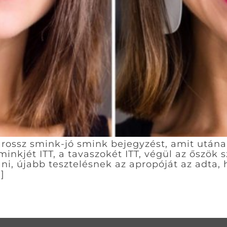
ő rossz smink-jó smink bejegyzést, amit után
sminkjét ITT, a tavaszokét ITT, végül az őszök
i, újabb tesztelésnek az apropóját az adta,
]