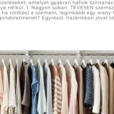
zeléseket, amelyet gyakran hallok színtanác
nye nélkül. 1. Nagyon sokan TÉVESEN szemszín
 ha zöld(es) a szemem, leginkább egy arany t
 gondolatmenet? Egyrészt: hazánkban jóval t
i