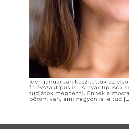
Idén januárban készítettük az els
fő évszaktípus is. A nyár típusok 
tudjátok megnézni. Ennek a mostan
bőröm van, ami nagyon is le tud […