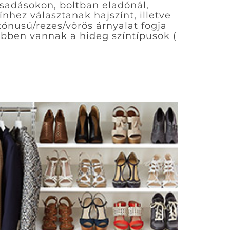
sadásokon, boltban eladónál,
hez választanak hajszínt, illetve
ónusú/rezes/vörös árnyalat fogja
öbben vannak a hideg színtípusok (