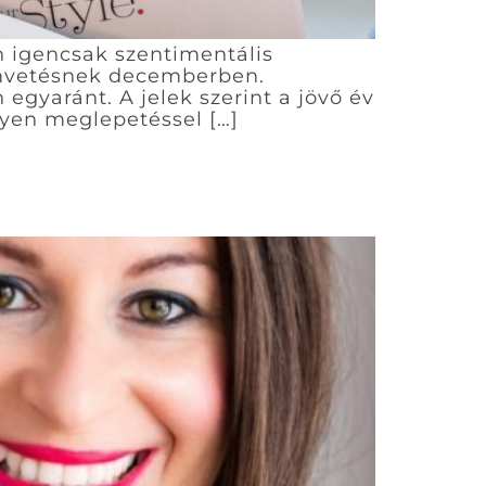
n igencsak szentimentális
zámvetésnek decemberben.
gyaránt. A jelek szerint a jövő év
yen meglepetéssel […]