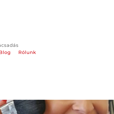
nácsadás
Blog
Rólunk
s