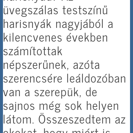
üvegszálas testszínű
harisnyák nagyjából a
kilencvenes években
számítottak
népszerűnek, azóta
szerencsére leáldozóban
van a szerepük, de
sajnos még sok helyen
látom. Összeszedtem az
okokat, hogy miért is