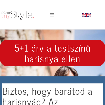
5+1 érv a testszínű
harisnya ellen
Biztos, hogy barátod a
harisnyád? Az