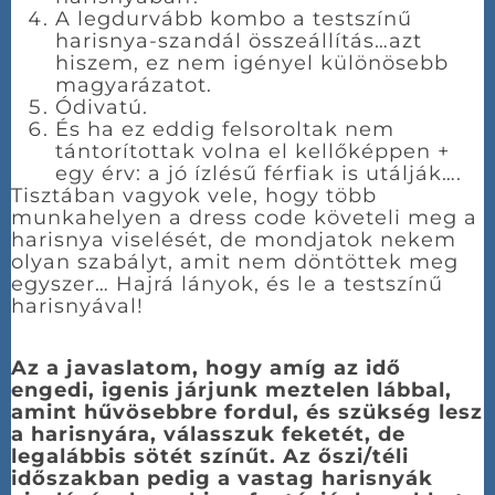
A legdurvább kombo a testszínű
harisnya-szandál összeállítás…azt
hiszem, ez nem igényel különösebb
magyarázatot.
Ódivatú.
És ha ez eddig felsoroltak nem
tántorítottak volna el kellőképpen +
egy érv: a jó ízlésű férfiak is utálják….
Tisztában vagyok vele, hogy több
munkahelyen a dress code követeli meg a
harisnya viselését, de mondjatok nekem
olyan szabályt, amit nem döntöttek meg
egyszer… Hajrá lányok, és le a testszínű
harisnyával!
Az a javaslatom, hogy amíg az idő
engedi, igenis járjunk meztelen lábbal,
amint hűvösebbre fordul, és szükség lesz
a harisnyára, válasszuk feketét, de
legalábbis sötét színűt. Az őszi/téli
időszakban pedig a vastag harisnyák