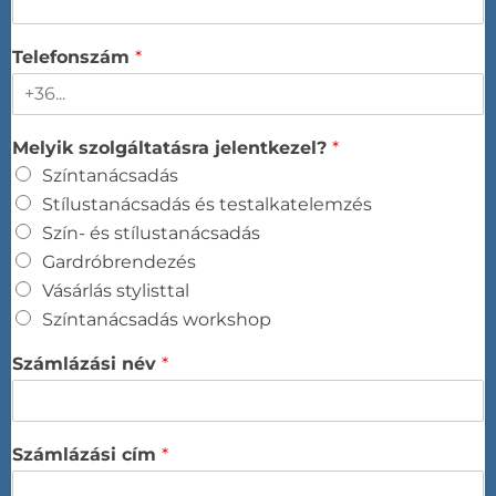
Telefonszám
*
Melyik szolgáltatásra jelentkezel?
*
Színtanácsadás​
Stílustanácsadás és testalkatelemzés​
Szín- és stílustanácsadás​
Gardróbrendezés​
Vásárlás stylisttal​
Színtanácsadás workshop​
Számlázási név
*
Számlázási cím
*