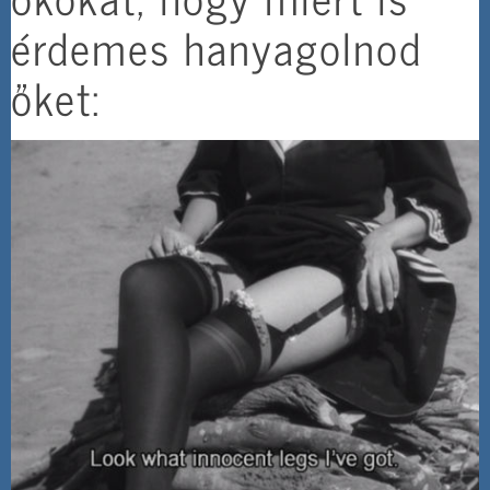
érdemes hanyagolnod
őket: