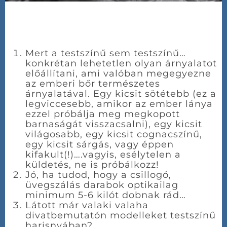
Mert a testszínű sem testszínű…
konkrétan lehetetlen olyan árnyalatot
előállítani, ami valóban megegyezne
az emberi bőr természetes
árnyalatával. Egy kicsit sötétebb (ez a
legviccesebb, amikor az ember lánya
ezzel próbálja meg megkopott
barnaságát visszacsalni), egy kicsit
világosabb, egy kicsit cognacszínű,
egy kicsit sárgás, vagy éppen
kifakult(!)….vagyis, esélytelen a
küldetés, ne is próbálkozz!
Jó, ha tudod, hogy a csillogó,
üvegszálás darabok optikailag
minimum 5-6 kilót dobnak rád…
Látott már valaki valaha
divatbemutatón modelleket testszínű
harisnyában?