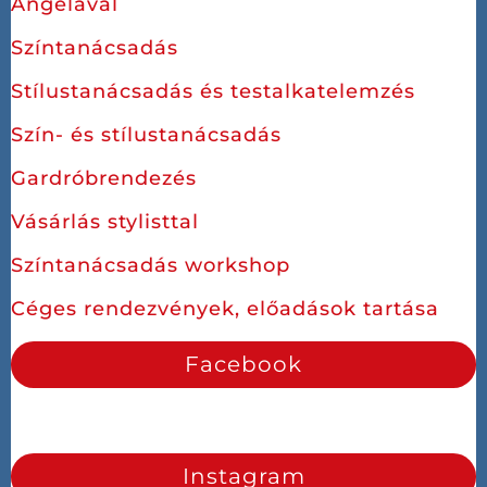
Angélával
Színtanácsadás
Stílustanácsadás és testalkatelemzés
Szín- és stílustanácsadás
Gardróbrendezés
Vásárlás stylisttal
Színtanácsadás workshop
Céges rendezvények, előadások tartása
Facebook
Instagram