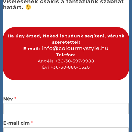
viselésének csakis a fantáziánk szabhat
határt.
Ha úgy érzed, Neked is tudunk segíteni, várunk
szeretettel!
info@colourmystyle.hu
E-mail:
Telefon:
Angéla +36-30-597-9988
Évi +36-30-880-0320
Név
*
E-mail cím
*