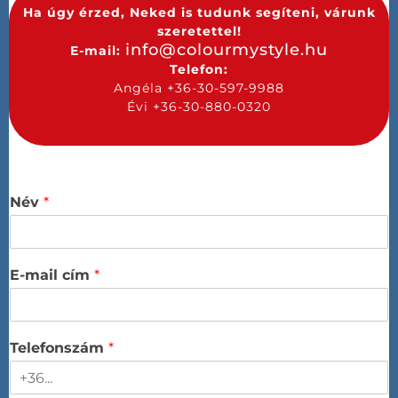
Ha úgy érzed, Neked is tudunk segíteni, várunk
szeretettel!
info@colourmystyle.hu
E-mail:
Telefon:
Angéla +36-30-597-9988
Évi +36-30-880-0320
Név
*
E-mail cím
*
Telefonszám
*