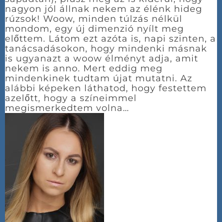
nagyon jól állnak nekem az élénk hideg
rúzsok! Woow, minden túlzás nélkül
mondom, egy új dimenzió nyílt meg
előttem. Látom ezt azóta is, napi szinten, a
tanácsadásokon, hogy mindenki másnak
is ugyanazt a woow élményt adja, amit
nekem is anno. Mert eddig meg
mindenkinek tudtam újat mutatni. Az
alábbi képeken láthatod, hogy festettem
azelőtt, hogy a színeimmel
megismerkedtem volna…