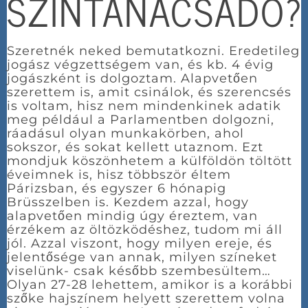
SZÍNTANÁCSADÓ?
Szeretnék neked bemutatkozni. Eredetileg
jogász végzettségem van, és kb. 4 évig
jogászként is dolgoztam. Alapvetően
szerettem is, amit csinálok, és szerencsés
is voltam, hisz nem mindenkinek adatik
meg például a Parlamentben dolgozni,
ráadásul olyan munkakörben, ahol
sokszor, és sokat kellett utaznom. Ezt
mondjuk köszönhetem a külföldön töltött
éveimnek is, hisz többször éltem
Párizsban, és egyszer 6 hónapig
Brüsszelben is. Kezdem azzal, hogy
alapvetően mindig úgy éreztem, van
érzékem az öltözködéshez, tudom mi áll
jól. Azzal viszont, hogy milyen ereje, és
jelentősége van annak, milyen színeket
viselünk- csak később szembesültem…
Olyan 27-28 lehettem, amikor is a korábbi
szőke hajszínem helyett szerettem volna