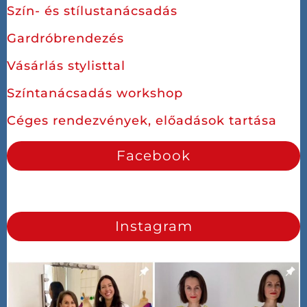
Szín- és stílustanácsadás
Gardróbrendezés
Vásárlás stylisttal
Színtanácsadás workshop
Céges rendezvények, előadások tartása
Facebook
Instagram