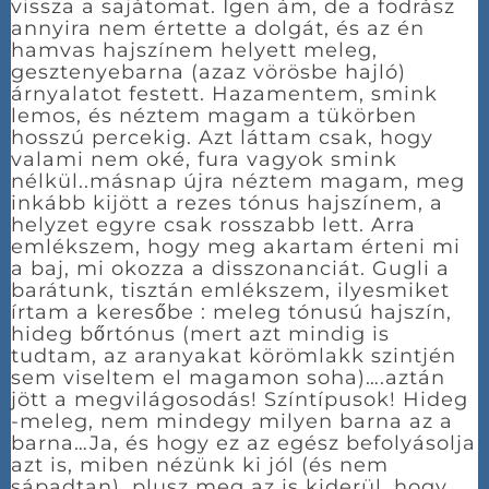
vissza a sajátomat. Igen ám, de a fodrász
annyira nem értette a dolgát, és az én
hamvas hajszínem helyett meleg,
gesztenyebarna (azaz vörösbe hajló)
árnyalatot festett. Hazamentem, smink
lemos, és néztem magam a tükörben
hosszú percekig. Azt láttam csak, hogy
valami nem oké, fura vagyok smink
nélkül..másnap újra néztem magam, meg
inkább kijött a rezes tónus hajszínem, a
helyzet egyre csak rosszabb lett. Arra
emlékszem, hogy meg akartam érteni mi
a baj, mi okozza a disszonanciát. Gugli a
barátunk, tisztán emlékszem, ilyesmiket
írtam a keresőbe : meleg tónusú hajszín,
hideg bőrtónus (mert azt mindig is
tudtam, az aranyakat körömlakk szintjén
sem viseltem el magamon soha)….aztán
jött a megvilágosodás! Színtípusok! Hideg
-meleg, nem mindegy milyen barna az a
barna…Ja, és hogy ez az egész befolyásolja
azt is, miben nézünk ki jól (és nem
sápadtan), plusz meg az is kiderül, hogy