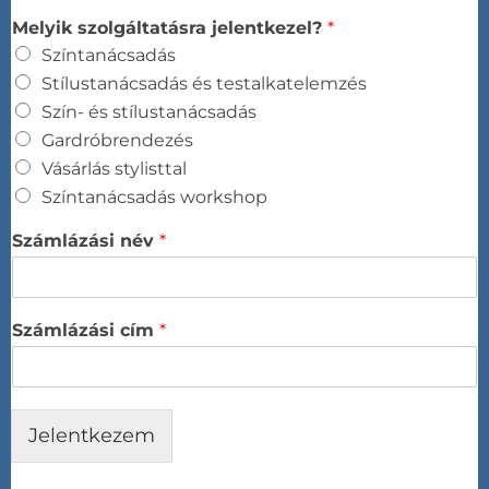
Melyik szolgáltatásra jelentkezel?
*
Színtanácsadás​
Stílustanácsadás és testalkatelemzés​
Szín- és stílustanácsadás​
Gardróbrendezés​
Vásárlás stylisttal​
Színtanácsadás workshop​
Számlázási név
*
Számlázási cím
*
Jelentkezem