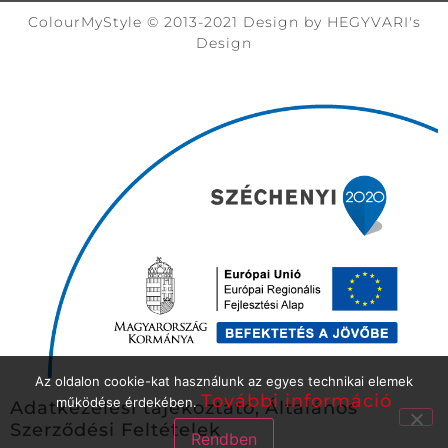
ColourMyStyle © 2013-2021 Design by HEGYVARI's
Design
Az oldalon cookie-kat használunk az egyes technikai elemek
További információ
működése érdekében.
Adatkezelési tájékoztató,
Általános
Szerződési Feltételek
Rendben