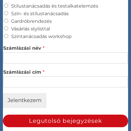
Stílustanácsadás és testalkatelemzés​
Szín- és stílustanácsadás​
Gardróbrendezés​
Vásárlás stylisttal​
Színtanácsadás workshop​
Számlázási név
*
Számlázási cím
*
Jelentkezem
Legutolsó bejegyzések