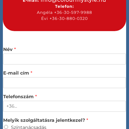
E-mail:
Telefon:
Angéla +36-30-597-9988
Évi +36-30-880-0320
Név
*
E-mail cím
*
Telefonszám
*
Melyik szolgáltatásra jelentkezel?
*
Színtanácsadás​