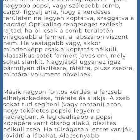
nagyobb popsi, vagy szélesebb comb,
csípő- figyelj arra, hogy a kérdéses
területen ne legyen koptatva, szaggatva a
nadrág! Optikailag rengeteget szélesít
rajtad, ha pl. csak a comb területén
világosabb a farmer, a lábszáron viszont
nem. Ha vastagabb vagy, akkor
mindenképp csak a koptatás nélküli,
klasszikus sötét farmert javaslom, mely
sokat slankít. Nagyjából ugyanez igaz
bármilyen díszítésre, rátétre, plusz zsebre,
mintára: volument növelnek.
Másik nagyon fontos kérdés: a farzseb
elhelyezkedése, mérete és alakja. A zseb
sokat tud segíteni (vagy rontani) azon,
hogy tökéletes popsid legyen a
nadrágban. A legideálisabb a popsi
közepére varrt ötszög alakú, díszítés
nélküli zseb. Ha túlságosan lentre varrják,
rövidíti a lábakat. Alacsonyabb