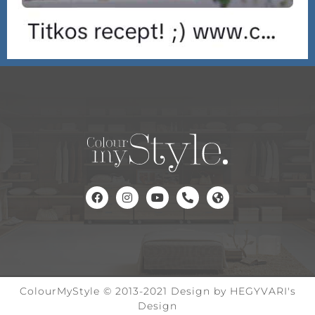
ColourMyStyle © 2013-2021 Design by HEGYVARI's
Design