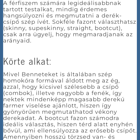
A férfiszem számára legideálisabbnak
tartott testalkat, mindig érdemes
hangsúlyozni és megmutatni a derék-
csípő szép ívét. Sokféle fazont választhatsz
(skinny, supeskinny, straight, bootcut),
csak arra ügyelj, hogy megmaradjanak az
arányaid.
Körte alkat:
Mivel Benneteket is általában szép
homokóra formával áldott meg az ég,
azzal, hogy kicsivel szélesebb a csípő
(combok), illetve nagyobb a fenék, így
nektek mindenképp magasabb derekú
farmer viselése ajánlott, hiszen így
gyönyörűen megmutathatod vékony
derekadat. A bootcut fazon számodra
ideális választás, hiszen térd alatt enyhén
bővül, ami ellensúlyozza az erősebb csípőt.
Amennyiben hosszú törzsed van- és