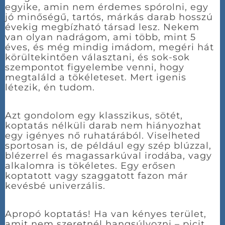
egyike, amin nem érdemes spórolni, egy
jó minőségű, tartós, márkás darab hosszú
évekig megbízható társad lesz. Nekem
van olyan nadrágom, ami több, mint 5
éves, és még mindig imádom, megéri hát
körültekintően választani, és sok-sok
szempontot figyelembe venni, hogy
megtaláld a tökéleteset. Mert igenis
létezik, én tudom.
Azt gondolom egy klasszikus, sötét,
koptatás nélküli darab nem hiányozhat
egy igényes nő ruhatárából. Viselheted
sportosan is, de például egy szép blúzzal,
blézerrel és magassarkúval irodába, vagy
alkalomra is tökéletes. Egy erősen
koptatott vagy szaggatott fazon már
kevésbé univerzális.
Apropó koptatás! Ha van kényes terület,
amit nem szeretnél hangsúlyozni – picit