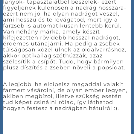
lányok- tapasztalatból beszélek- ezért
figyeljenek különösen a nadrág hosszára-
ezért nem jó, ha olyan nadrágot veszel,
ami hosszú és te levágatod, mert így a
farzseb is automatikusan lentebb kerül.
Van néhány márka, amely készít
kifejezetten rövidebb hosszal nadrágot,
érdemes utánajárni. Ha pedig a zsebek
túlságosan közel ülnek az oldalvarráshoz,
akkor optikailag széthúzzák, azaz
szélesítik a csípőt. Tudd, hogy bármilyen
plusz díszítés a zseben növeli a popsidat.
A legjobb, ha elcipelsz magaddal valakit
farmert vásárolni, de olyan ember legyen,
akiben megbízol, illetve szükség esetén
tud képet csinálni rólad, így láthatod
hogyan festesz a nadrágban hátulról :).