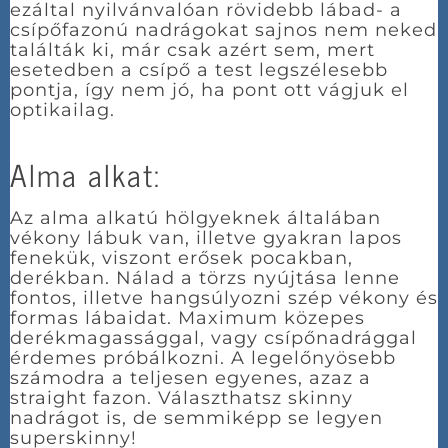
ezáltal nyilvánvalóan rövidebb lábad- a
csípőfazonú nadrágokat sajnos nem neked
találták ki, már csak azért sem, mert
esetedben a csípő a test legszélesebb
pontja, így nem jó, ha pont ott vágjuk el
optikailag.
Alma alkat:
Az alma alkatú hölgyeknek általában
vékony lábuk van, illetve gyakran lapos
fenekük, viszont erősek pocakban,
derékban. Nálad a törzs nyújtása lenne
fontos, illetve hangsúlyozni szép vékony és
formas lábaidat. Maximum közepes
derékmagassággal, vagy csípőnadrággal
érdemes próbálkozni. A legelőnyösebb
számodra a teljesen egyenes, azaz a
straight fazon. Választhatsz skinny
nadrágot is, de semmiképp se legyen
superskinny!