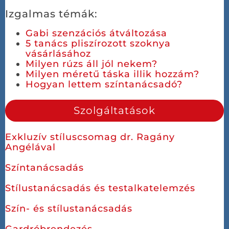
Izgalmas témák:
Gabi szenzációs átváltozása
5 tanács pliszírozott szoknya
vásárlásához
Milyen rúzs áll jól nekem?
Milyen méretű táska illik hozzám?
Hogyan lettem színtanácsadó?
Szolgáltatások
Exkluzív stíluscsomag dr. Ragány
Angélával
Színtanácsadás
Stílustanácsadás és testalkatelemzés
Szín- és stílustanácsadás
Gardróbrendezés