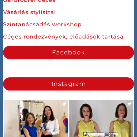
Vásárlás stylisttal
Színtanácsadás workshop
Céges rendezvények, előadások tartása
Facebook
Instagram