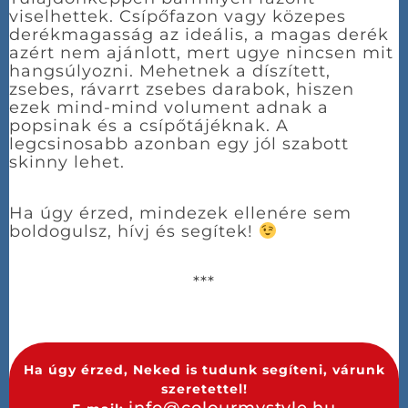
viselhettek. Csípőfazon vagy közepes
derékmagasság az ideális, a magas derék
azért nem ajánlott, mert ugye nincsen mit
hangsúlyozni. Mehetnek a díszített,
zsebes, rávarrt zsebes darabok, hiszen
ezek mind-mind volument adnak a
popsinak és a csípőtájéknak. A
legcsinosabb azonban egy jól szabott
skinny lehet.
Ha úgy érzed, mindezek ellenére sem
boldogulsz, hívj és segítek!
***
Ha úgy érzed, Neked is tudunk segíteni, várunk
szeretettel!
info@colourmystyle.hu