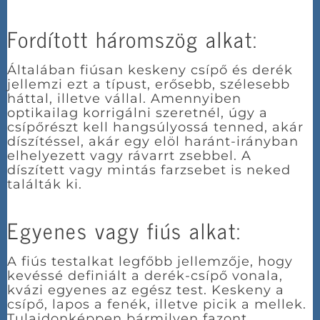
Fordított háromszög alkat:
Általában fiúsan keskeny csípő és derék
jellemzi ezt a típust, erősebb, szélesebb
háttal, illetve vállal. Amennyiben
optikailag korrigálni szeretnél, úgy a
csípőrészt kell hangsúlyossá tenned, akár
díszítéssel, akár egy elöl haránt-irányban
elhelyezett vagy rávarrt zsebbel. A
díszített vagy mintás farzsebet is neked
találták ki.
Egyenes vagy fiús alkat:
A fiús testalkat legfőbb jellemzője, hogy
kevéssé definiált a derék-csípő vonala,
kvázi egyenes az egész test. Keskeny a
csípő, lapos a fenék, illetve picik a mellek.
Tulajdonképpen bármilyen fazont