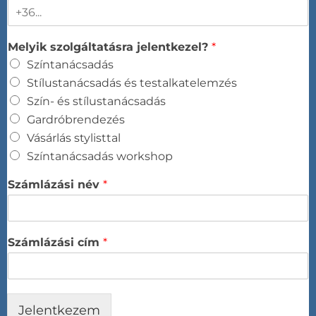
Melyik szolgáltatásra jelentkezel?
*
Színtanácsadás​
Stílustanácsadás és testalkatelemzés​
Szín- és stílustanácsadás​
Gardróbrendezés​
Vásárlás stylisttal​
Színtanácsadás workshop​
Számlázási név
*
Számlázási cím
*
Jelentkezem