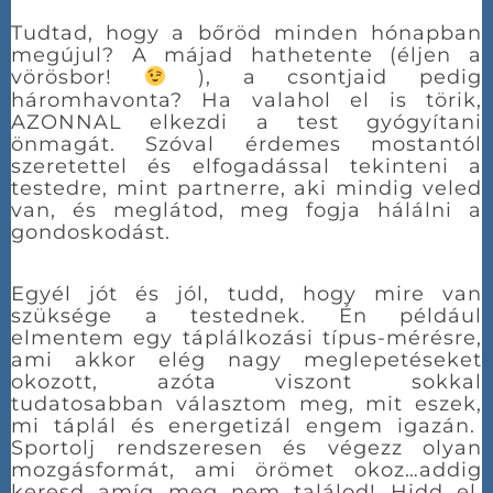
Tudtad, hogy a bőröd minden hónapban
megújul? A májad hathetente (éljen a
vörösbor!
), a csontjaid pedig
háromhavonta? Ha valahol el is törik,
AZONNAL elkezdi a test gyógyítani
önmagát. Szóval érdemes mostantól
szeretettel és elfogadással tekinteni a
testedre, mint partnerre, aki mindig veled
van, és meglátod, meg fogja hálálni a
gondoskodást.
Egyél jót és jól, tudd, hogy mire van
szüksége a testednek. Én például
elmentem egy táplálkozási típus-mérésre,
ami akkor elég nagy meglepetéseket
okozott, azóta viszont sokkal
tudatosabban választom meg, mit eszek,
mi táplál és energetizál engem igazán.
Sportolj rendszeresen és végezz olyan
mozgásformát, ami örömet okoz…addig
keresd amíg meg nem találod! Hidd el,