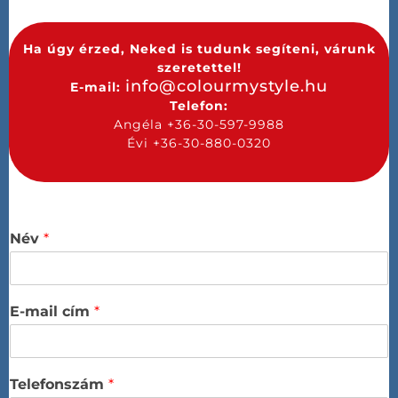
Ha úgy érzed, Neked is tudunk segíteni, várunk
szeretettel!
info@colourmystyle.hu
E-mail:
Telefon:
Angéla +36-30-597-9988
Évi +36-30-880-0320
Név
*
E-mail cím
*
Telefonszám
*