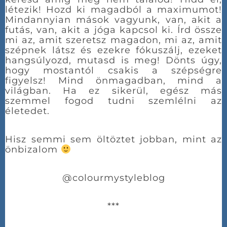
létezik! Hozd ki magadból a maximumot!
Mindannyian mások vagyunk, van, akit a
futás, van, akit a jóga kapcsol ki. Írd össze
mi az, amit szeretsz magadon, mi az, amit
szépnek látsz és ezekre fókuszálj, ezeket
hangsúlyozd, mutasd is meg! Dönts úgy,
hogy mostantól csakis a szépségre
figyelsz! Mind önmagadban, mind a
világban. Ha ez sikerül, egész más
szemmel fogod tudni szemlélni az
életedet.
Hisz semmi sem öltöztet jobban, mint az
önbizalom
@colourmystyleblog
***