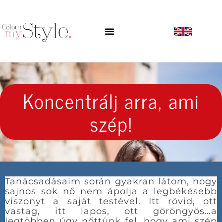
Koncentrálj arra, ami
szép!
Tanácsadásaim során gyakran látom, hogy
sajnos sok nő nem ápolja a legbékésebb
viszonyt a saját testével. Itt rövid, ott
vastag, itt lapos, ott göröngyös…a
legtöbben úgy nőttünk fel, hogy ami szép