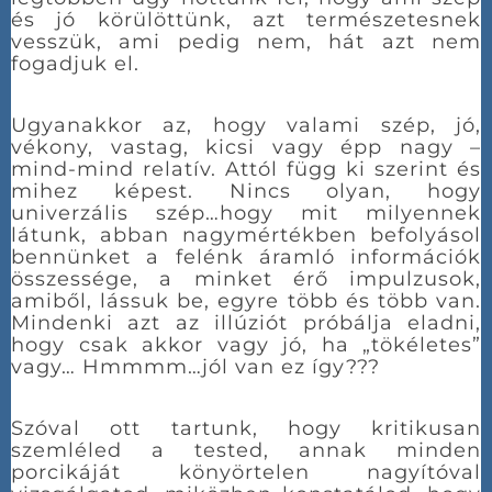
és jó körülöttünk, azt természetesnek
vesszük, ami pedig nem, hát azt nem
fogadjuk el.
Ugyanakkor az, hogy valami szép, jó,
vékony, vastag, kicsi vagy épp nagy –
mind-mind relatív. Attól függ ki szerint és
mihez képest. Nincs olyan, hogy
univerzális szép…hogy mit milyennek
látunk, abban nagymértékben befolyásol
bennünket a felénk áramló információk
összessége, a minket érő impulzusok,
amiből, lássuk be, egyre több és több van.
Mindenki azt az illúziót próbálja eladni,
hogy csak akkor vagy jó, ha „tökéletes”
vagy… Hmmmm…jól van ez így???
Szóval ott tartunk, hogy kritikusan
szemléled a tested, annak minden
porcikáját könyörtelen nagyítóval