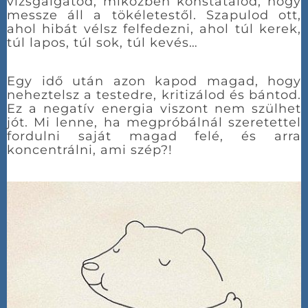
vizsgálgatod, miközben konstatálod, hogy
messze áll a tökéletestől. Szapulod ott,
ahol hibát vélsz felfedezni, ahol túl kerek,
túl lapos, túl sok, túl kevés…
Egy idő után azon kapod magad, hogy
neheztelsz a testedre, kritizálod és bántod.
Ez a negatív energia viszont nem szülhet
jót. Mi lenne, ha megpróbálnál szeretettel
fordulni saját magad felé, és arra
koncentrálni, ami szép?!