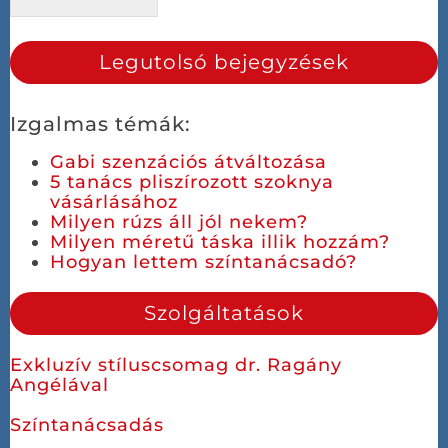
Legutolsó bejegyzések
Izgalmas témák:
Gabi szenzációs átváltozása
5 tanács pliszírozott szoknya
vásárlásához
Milyen rúzs áll jól nekem?
Milyen méretű táska illik hozzám?
Hogyan lettem színtanácsadó?
Szolgáltatások
Exkluzív stíluscsomag dr. Ragány
Angélával
Színtanácsadás