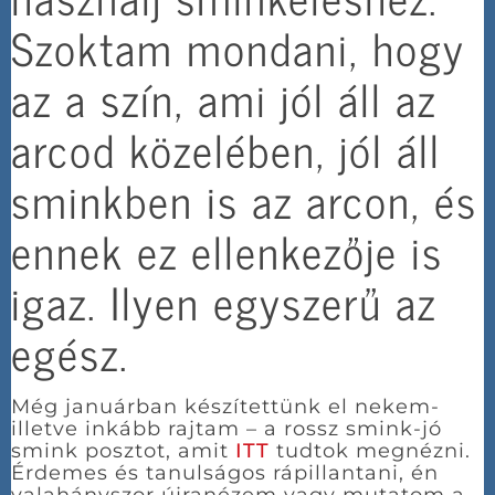
Szoktam mondani, hogy
az a szín, ami jól áll az
arcod közelében, jól áll
sminkben is az arcon, és
ennek ez ellenkezője is
igaz. Ilyen egyszerű az
egész.
Még januárban készítettünk el nekem-
illetve inkább rajtam – a rossz smink-jó
smink posztot, amit
ITT
tudtok megnézni.
Érdemes és tanulságos rápillantani, én