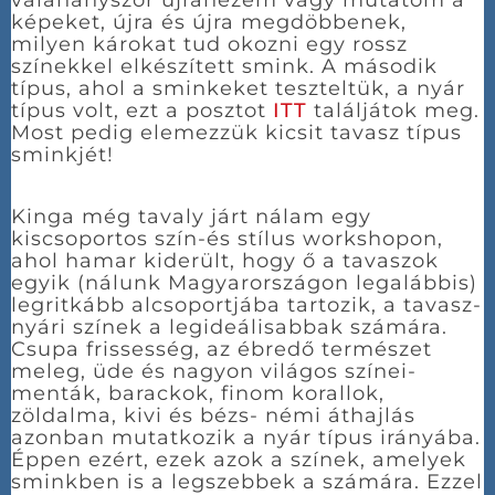
valahányszor újranézem vagy mutatom a
képeket, újra és újra megdöbbenek,
milyen károkat tud okozni egy rossz
színekkel elkészített smink. A második
típus, ahol a sminkeket teszteltük, a nyár
típus volt, ezt a posztot
ITT
találjátok meg.
Most pedig elemezzük kicsit tavasz típus
sminkjét!
Kinga még tavaly járt nálam egy
kiscsoportos szín-és stílus workshopon,
ahol hamar kiderült, hogy ő a tavaszok
egyik (nálunk Magyarországon legalábbis)
legritkább alcsoportjába tartozik, a tavasz-
nyári színek a legideálisabbak számára.
Csupa frissesség, az ébredő természet
meleg, üde és nagyon világos színei-
menták, barackok, finom korallok,
zöldalma, kivi és bézs- némi áthajlás
azonban mutatkozik a nyár típus irányába.
Éppen ezért, ezek azok a színek, amelyek
sminkben is a legszebbek a számára. Ezzel