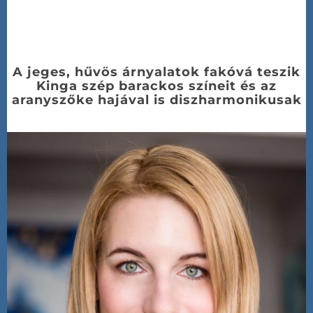
A jeges, hűvös árnyalatok fakóvá teszik
Kinga szép barackos színeit és az
aranyszőke hajával is diszharmonikusak