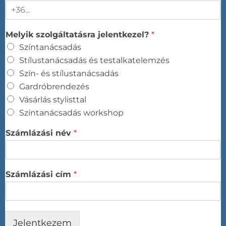
Melyik szolgáltatásra jelentkezel?
*
Színtanácsadás​
Stílustanácsadás és testalkatelemzés​
Szín- és stílustanácsadás​
Gardróbrendezés​
Vásárlás stylisttal​
Színtanácsadás workshop​
Számlázási név
*
Számlázási cím
*
Jelentkezem