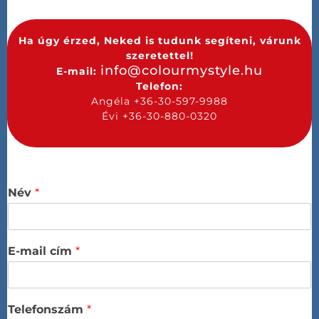
Ha úgy érzed, Neked is tudunk segíteni, várunk
szeretettel!
info@colourmystyle.hu
E-mail:
Telefon:
Angéla +36-30-597-9988
Évi +36-30-880-0320
Név
*
E-mail cím
*
Telefonszám
*