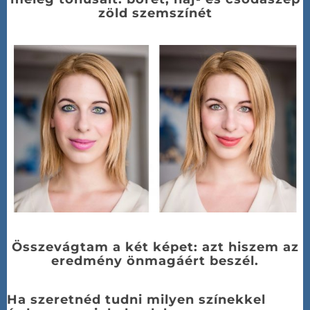
zöld szemszínét
Összevágtam a két képet: azt hiszem az
eredmény önmagáért beszél.
Ha szeretnéd tudni milyen színekkel