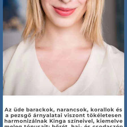
Az üde barackok, narancsok, korallok és
a pezsgő árnyalatai viszont tökéletesen
harmonizálnak Kinga színeivel, kiemelve
meleg tónusait: bőrét, haj- és csodaszép