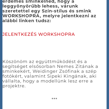
érdemes sminkelned, hogy a
leggyönyörűbb lehess, várunk
szeretettel egy Szín-stílus és smink
WORKSHOPRA, melyre jelentkezni az
alábbi linken tudsz:
JELENTKEZÉS WORKSHOPRA
Köszönöm az együttműködést és a
segítséget elsősorban Nemes Zitának a
sminkekért, Weidinger Zsófinak a szép
fotókért, valamint Sipeki Kingának, aki
vállalta, hogy a modellünk lesz erre a
projektre.
***