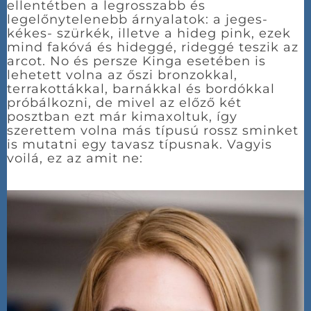
ellentétben a legrosszabb és
legelőnytelenebb árnyalatok: a jeges-
kékes- szürkék, illetve a hideg pink, ezek
mind fakóvá és hideggé, rideggé teszik az
arcot. No és persze Kinga esetében is
lehetett volna az őszi bronzokkal,
terrakottákkal, barnákkal és bordókkal
próbálkozni, de mivel az előző két
posztban ezt már kimaxoltuk, így
szerettem volna más típusú rossz sminket
is mutatni egy tavasz típusnak. Vagyis
voilá, ez az amit ne: