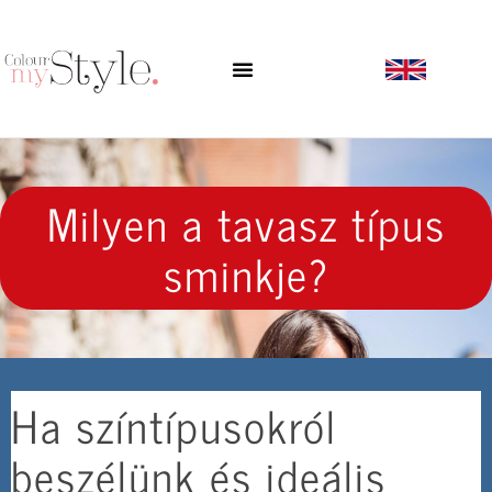
Milyen a tavasz típus
sminkje?
Ha színtípusokról
beszélünk és ideális