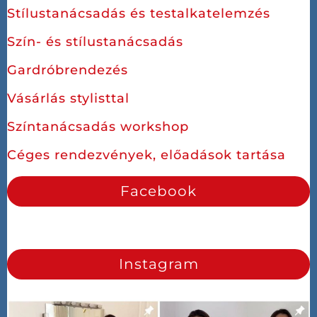
Stílustanácsadás és testalkatelemzés
Szín- és stílustanácsadás
Gardróbrendezés
Vásárlás stylisttal
Színtanácsadás workshop
Céges rendezvények, előadások tartása
Facebook
Instagram