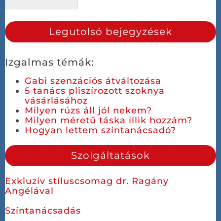
Legutolsó bejegyzések
Izgalmas témák:
Gabi szenzációs átváltozása
5 tanács pliszírozott szoknya
vásárlásához
Milyen rúzs áll jól nekem?
Milyen méretű táska illik hozzám?
Hogyan lettem színtanácsadó?
Szolgáltatások
Exkluzív stíluscsomag dr. Ragány
Angélával
Színtanácsadás