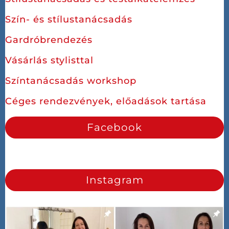
Szín- és stílustanácsadás
Gardróbrendezés
Vásárlás stylisttal
Színtanácsadás workshop
Céges rendezvények, előadások tartása
Facebook
Instagram