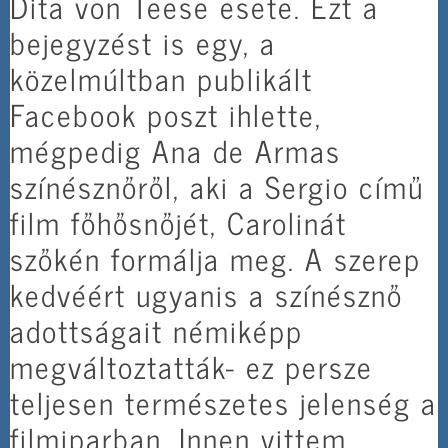
Dita von Teese esete. Ezt a
bejegyzést is egy, a
közelmúltban publikált
Facebook poszt ihlette,
mégpedig Ana de Armas
színésznőről, aki a Sergio című
film főhősnőjét, Carolinát
szőkén formálja meg. A szerep
kedvéért ugyanis a színésznő
adottságait némiképp
megváltoztatták- ez persze
teljesen természetes jelenség a
filmiparban. Innen vittem