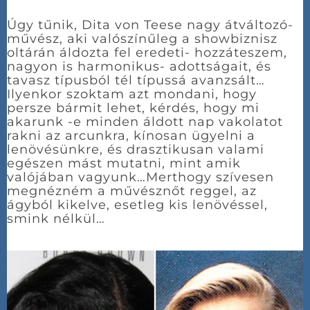
Úgy tűnik, Dita von Teese nagy átváltozó-
művész, aki valószínűleg a showbiznisz
oltárán áldozta fel eredeti- hozzáteszem,
nagyon is harmonikus- adottságait, és
tavasz típusból tél típussá avanzsált…
Ilyenkor szoktam azt mondani, hogy
persze bármit lehet, kérdés, hogy mi
akarunk -e minden áldott nap vakolatot
rakni az arcunkra, kínosan ügyelni a
lenövésünkre, és drasztikusan valami
egészen mást mutatni, mint amik
valójában vagyunk…Merthogy szívesen
megnézném a művésznőt reggel, az
ágyból kikelve, esetleg kis lenövéssel,
smink nélkül…