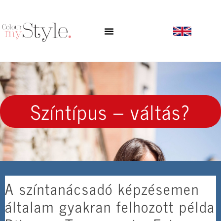
Színtípus – váltás?
A színtanácsadó képzésemen
általam gyakran felhozott példa