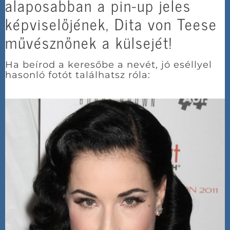
alaposabban a pin-up jeles
képviselőjének, Dita von Teese
művésznőnek a külsejét!
Ha beírod a keresőbe a nevét, jó eséllyel
hasonló fotót találhatsz róla: