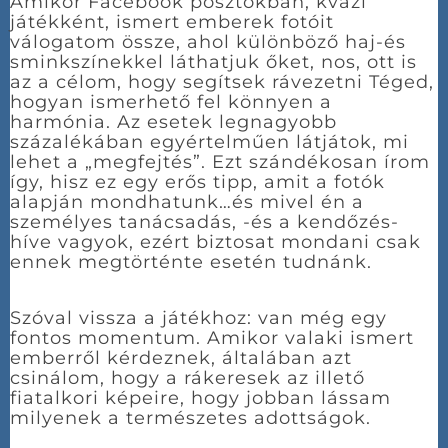
Amikor Facebook posztokban, kvázi
játékként, ismert emberek fotóit
válogatom össze, ahol különböző haj-és
sminkszínekkel láthatjuk őket, nos, ott is
az a célom, hogy segítsek rávezetni Téged,
hogyan ismerhető fel könnyen a
harmónia. Az esetek legnagyobb
százalékában egyértelműen látjátok, mi
lehet a „megfejtés”. Ezt szándékosan írom
így, hisz ez egy erős tipp, amit a fotók
alapján mondhatunk…és mivel én a
személyes tanácsadás, -és a kendőzés-
híve vagyok, ezért biztosat mondani csak
ennek megtörténte esetén tudnánk.
Szóval vissza a játékhoz: van még egy
fontos momentum. Amikor valaki ismert
emberről kérdeznek, általában azt
csinálom, hogy a rákeresek az illető
fiatalkori képeire, hogy jobban lássam
milyenek a természetes adottságok.