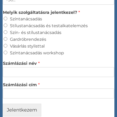
Melyik szolgáltatásra jelentkezel?
*
Színtanácsadás​
Stílustanácsadás és testalkatelemzés​
Szín- és stílustanácsadás​
Gardróbrendezés​
Vásárlás stylisttal​
Színtanácsadás workshop​
Számlázási név
*
Számlázási cím
*
Jelentkezem