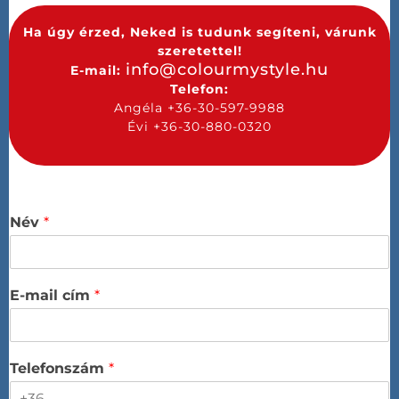
Ha úgy érzed, Neked is tudunk segíteni, várunk
szeretettel!
info@colourmystyle.hu
E-mail:
Telefon:
Angéla +36-30-597-9988
Évi +36-30-880-0320
Név
*
E-mail cím
*
Telefonszám
*