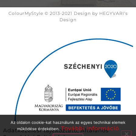
ColourMyStyle © 2013-2021 Design by HEGYVARI's
Design
Az oldalon cookie-kat használunk az egyes technikai elemek
További információ
működése érdekében.
Adatkezelési tájékoztató,
Általános