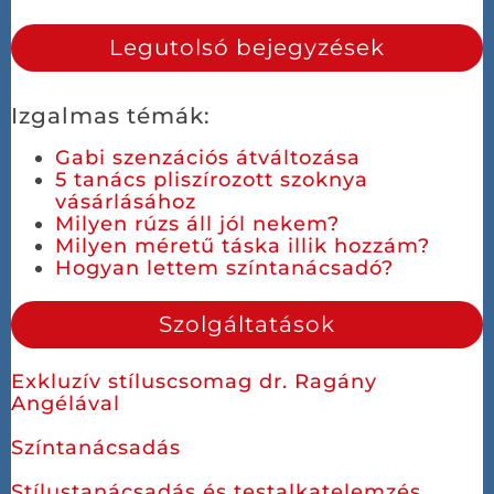
Legutolsó bejegyzések
Izgalmas témák:
Gabi szenzációs átváltozása
5 tanács pliszírozott szoknya
vásárlásához
Milyen rúzs áll jól nekem?
Milyen méretű táska illik hozzám?
Hogyan lettem színtanácsadó?
Szolgáltatások
Exkluzív stíluscsomag dr. Ragány
Angélával
Színtanácsadás
Stílustanácsadás és testalkatelemzés